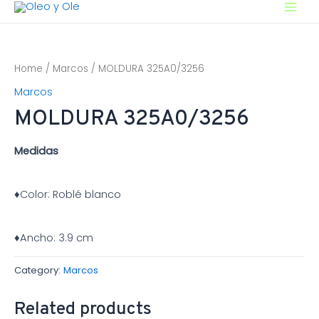
Ir
Main
al
contenido
Men
Home
/
Marcos
/ MOLDURA 325A0/3256
Marcos
MOLDURA 325A0/3256
Medidas
♦Color: Roblé blanco
♦Ancho: 3.9 cm
Category:
Marcos
Related products